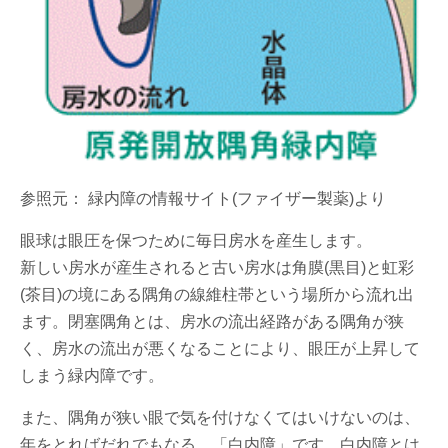
参照元： 緑内障の情報サイト(ファイザー製薬)より
眼球は眼圧を保つために毎日房水を産生します。
新しい房水が産生されると古い房水は角膜(黒目)と虹彩
(茶目)の境にある隅角の線維柱帯という場所から流れ出
ます。閉塞隅角とは、房水の流出経路がある隅角が狭
く、房水の流出が悪くなることにより、眼圧が上昇して
しまう緑内障です。
また、隅角が狭い眼で気を付けなくてはいけないのは、
年をとればだれでもなる、「白内障」です。白内障とは