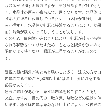
水晶体が混濁する病気ですが、実は混濁するだけではな
く、水晶体の厚みが膨らんで、厚くなります。水晶体は
虹彩の真後ろに位置しているため、白内障が進行し、厚
みが増すと、水晶体が虹彩に接近することにより、結果
的に隅角が狭くなってしまうことがあります。
そのため、白内障が進むことにより、虹彩が後ろから押
される状態をつくりだすため、もともと隅角が狭い方は
隅角がより狭くなり、眼圧が上昇することがあるので
す。
遠視の眼は隅角がもともと狭いこと多く、遠視の方が白
内障のでる年齢ごろ(50歳以上)には眼圧上昇に注意する
必要があります。
急激に眼圧があがる、急性緑内障を起こすこともあり、
充血、かすみ、目の痛み、吐き気、嘔吐などの症状を伴
います。急性緑内障は急激な眼圧上昇により、視神経の