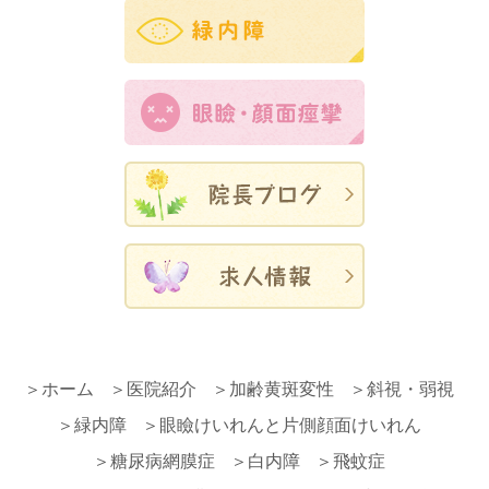
＞
ホーム
＞
医院紹介
＞
加齢黄斑変性
＞
斜視・弱視
＞
緑内障
＞
眼瞼けいれんと片側顔面けいれん
＞
糖尿病網膜症
＞
白内障
＞
飛蚊症